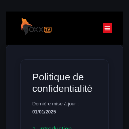
Parrainage FO
Guide d’Inst
IPTV Multi Écran
Politique de
confidentialité
Dernière mise à jour :
01/01/2025
1. Introduction